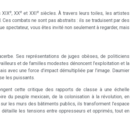
e
e
e
s XIX
, XX
et XXI
siècles. À travers leurs toiles, les artistes
el. Ces combats ne sont pas abstraits : ils se traduisent par des
ue spectateur, vous êtes invité non seulement à regarder, mais
e acerbe. Ses représentations de juges obèses, de politiciens
illeurs et de familles modestes dénoncent l’exploitation et la
mais avec une force d’impact démultipliée par l’image. Daumier
se les puissants.
ngent cette critique des rapports de classe à une échelle
re du peuple mexicain, de la colonisation à la révolution, en
e sur les murs des bâtiments publics, ils transforment l’espace
e détaille les tensions entre oppresseurs et opprimés, tout en