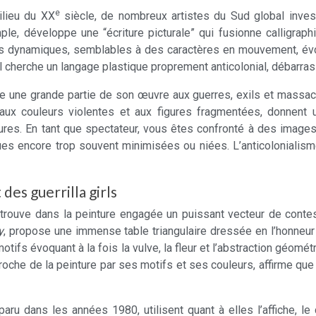
e
ilieu du XX
siècle, de nombreux artistes du Sud global inve
le, développe une “écriture picturale” qui fusionne calligraph
 dynamiques, semblables à des caractères en mouvement, évoquen
, il cherche un langage plastique proprement anticolonial, débar
acre une grande partie de son œuvre aux guerres, exils et mass
aux couleurs violentes et aux figures fragmentées, donnent 
atures. En tant que spectateur, vous êtes confronté à des images
es encore trop souvent minimisées ou niées. L’anticolonialisme 
des guerrilla girls
ouve dans la peinture engagée un puissant vecteur de contestat
y
, propose une immense table triangulaire dressée en l’honneur
ifs évoquant à la fois la vulve, la fleur et l’abstraction géomét
proche de la peinture par ses motifs et ses couleurs, affirme qu
pparu dans les années 1980, utilisent quant à elles l’affiche, l