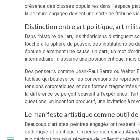
présence des classes populaires dans l’espace pict
la peinture engagée devient une sorte de “tribune vi
Distinction entre art politique, art mil
Dans l’histoire de l’art, les théoriciens distinguent 
touche à la sphère du pouvoir, des institutions ou des
épouse clairement une cause, un parti, un mot d’ordr
intermédiaire : il assume une position critique, mais
Des penseurs comme Jean-Paul Sartre ou Walter Ben
tableau qui bouleverse les conventions de représenta
tensions chromatiques et des formes fragmentées rel
la différence se perçoit souvent à l’expérience : l’a
questions, un inconfort productif, une invitation à rev
Le manifeste artistique comme outil d
Beaucoup d’artistes-peintres engagés ont ressenti 
esthétique et politique. On pense bien sûr au
Manife
aux déclarations plus récentes de collectifs féminist