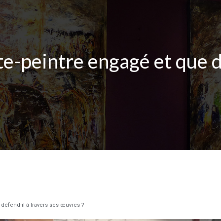
te-peintre engagé et que d
 défend-il à travers ses œuvres ?