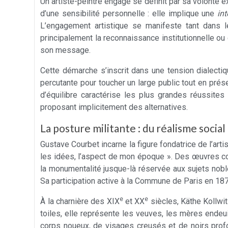
Un artiste-peintre engagé se définit par sa volonté e
d’une sensibilité personnelle : elle implique une
int
L’engagement artistique se manifeste tant dans l
principalement la reconnaissance institutionnelle ou 
son message.
Cette démarche s’inscrit dans une tension dialect
percutante pour toucher un large public tout en pré
d’équilibre caractérise les plus grandes réussites
proposant implicitement des alternatives.
La posture militante : du réalisme socia
Gustave Courbet incarne la figure fondatrice de l’ar
les idées, l’aspect de mon époque ». Des œuvres
la monumentalité jusque-là réservée aux sujets noble
Sa participation active à la Commune de Paris en 187
e
e
À la charnière des XIX
et XX
siècles, Käthe Kollwit
toiles, elle représente les veuves, les mères endeu
corps noueux, de visages creusés et de noirs profond