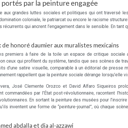
 portés par la peinture engagée
e aux grandes luttes sociales et politiques qui ont traversé le
domination coloniale, le patriarcat ou encore le racisme structur
récurrents qui ancrent l’engagement dans le sensible. En tant q
e : de honoré daumier aux muralistes mexicains
 des premiers à faire de la toile un espace de critique social
n ceux qui profitent du système, tandis que ses scènes de trava
its d’une satire visuelle, comparable à un éditorial de presse 
nnement rappellent que la peinture sociale dérange lorsqu’elle vi
vera, José Clemente Orozco et David Alfaro Siqueiros prolo
commandées par l’État post-révolutionnaire, racontent l’histoi
évolutionnaires. En sortant la peinture des musées pour l’inscrir
qu’ils inventent une forme de “peinture-journal”, où chaque scèn
med abdalla et dia al-azzawi