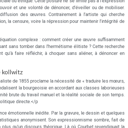
ciale ou éthique. Cette posture ne se limite pas à l’expression
uvoir et une volonté de dénoncer, d’éveiller ou de mobiliser.
iffusion des œuvres. Contrairement à l’artiste qui cherche
, la censure, voire la répression pour maintenir l’intégrité de
ne équation complexe : comment créer une œuvre suffisamment
sant sans tomber dans l’hermétisme élitiste ? Cette recherche
 qu’à faire réfléchir, à choquer sans aliéner, à dénoncer en
 kollwitz
éaliste de 1855 proclame la nécessité de « traduire les mœurs,
dalisent la bourgeoisie en accordant aux classes laborieuses
ité brute du travail manuel et la réalité sociale de son temps.
litique directe.</p
nce émotionnelle inédite. Par la gravure, le dessin et quelques
statistiques anonymisent. Son expressionnisme sombre, fait de
n plus qu’un discours théorique. Là où Courbet revendiquait la