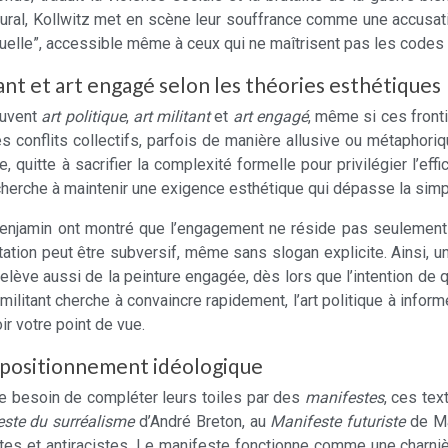
ural, Kollwitz met en scène leur souffrance comme une accusati
suelle”, accessible même à ceux qui ne maîtrisent pas les codes 
itant et art engagé selon les théories esthétiques
souvent
art politique
,
art militant
et
art engagé
, même si ces front
 conflits collectifs, parfois de manière allusive ou métaphorique.
e, quitte à sacrifier la complexité formelle pour privilégier l’
 cherche à maintenir une exigence esthétique qui dépasse la simp
jamin ont montré que l’engagement ne réside pas seulement da
tion peut être subversif, même sans slogan explicite. Ainsi, une
ève aussi de la peinture engagée, dès lors que l’intention de q
rt militant cherche à convaincre rapidement, l’art politique à inf
oir votre point de vue.
e positionnement idéologique
le besoin de compléter leurs toiles par des
manifestes
, ces te
ste du surréalisme
d’André Breton, au
Manifeste futuriste
de Ma
es et antiracistes. Le manifeste fonctionne comme une charnière e