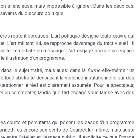
on silencieuse, mais impossible à ignorer. Dans les deux cas,
savants du discours politique.
ières restent poreuses. L’art politique désigne toute œuvre qui
 L’art militant, lui, se rapproche davantage du tract visuel : il
efficacité immédiate du message. L’art engagé occupe un espace
le illustration d’un programme.
ns le sujet traité, mais aussi dans la
forme
elle-même : un
 toile abstraite dénonçant la violence institutionnelle par des
uestionner le réel est clairement assumée. Pour le spectateur,
ormer ou commenter, tandis que l’art engagé vous laisse avec des
xtes courts et percutants qui posent les bases d’un programme
rinetti, ou encore aux écrits de Courbet lui-même, mais aussi
ntre l’atelier et l’espace public : il explicite ce que l’image