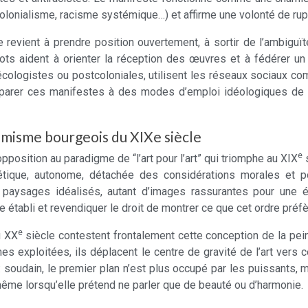
colonialisme, racisme systémique…) et affirme une volonté de rup
 revient à prendre position ouvertement, à sortir de l’ambiguïté 
 mots aident à orienter la réception des œuvres et à fédérer
cologistes ou postcoloniales, utilisent les réseaux sociaux 
parer ces manifestes à des modes d’emploi idéologiques de la
adémisme bourgeois du XIXe siècle
e
opposition au paradigme de “l’art pour l’art” qui triomphe au XIX
s
thétique, autonome, détachée des considérations morales et po
es paysages idéalisés, autant d’images rassurantes pour une 
 établi et revendiquer le droit de montrer ce que cet ordre préfèr
e
u XX
siècle contestent frontalement cette conception de la pein
es exploitées, ils déplacent le centre de gravité de l’art vers 
oudain, le premier plan n’est plus occupé par les puissants, mais
 même lorsqu’elle prétend ne parler que de beauté ou d’harmonie.