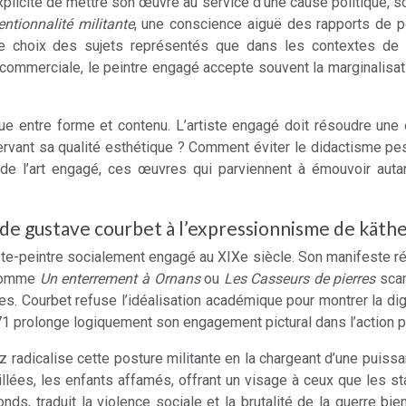
xplicite de mettre son œuvre au service d’une cause politique, so
entionnalité militante
, une conscience aiguë des rapports de po
e choix des sujets représentés que dans les contextes de d
commerciale, le peintre engagé accepte souvent la marginalisation
ique entre forme et contenu. L’artiste engagé doit résoudre u
servant sa qualité esthétique ? Comment éviter le didactisme pe
 de l’art engagé, ces œuvres qui parviennent à émouvoir autant
l de gustave courbet à l’expressionnisme de käthe
tiste-peintre socialement engagé au XIXe siècle. Son manifeste r
 comme
Un enterrement à Ornans
ou
Les Casseurs de pierres
scan
s. Courbet refuse l’idéalisation académique pour montrer la dign
1 prolonge logiquement son engagement pictural dans l’action po
z radicalise cette posture militante en la chargeant d’une puissa
illées, les enfants affamés, offrant un visage à ceux que les 
s, traduit la violence sociale et la brutalité de la guerre bie