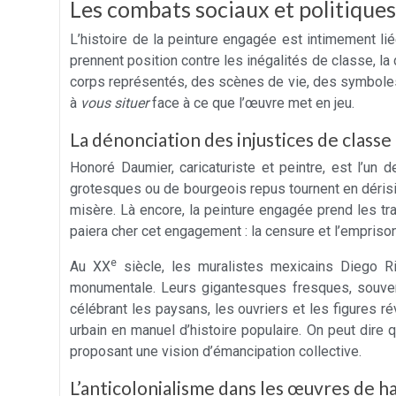
Les combats sociaux et politiques
L’histoire de la peinture engagée est intimement lié
prennent position contre les inégalités de classe, la 
corps représentés, des scènes de vie, des symboles 
à
vous situer
face à ce que l’œuvre met en jeu.
La dénonciation des injustices de class
Honoré Daumier, caricaturiste et peintre, est l’un
grotesques ou de bourgeois repus tournent en dérisio
misère. Là encore, la peinture engagée prend les tra
paiera cher cet engagement : la censure et l’empriso
e
Au XX
siècle, les muralistes mexicains Diego Ri
monumentale. Leurs gigantesques fresques, souvent 
célébrant les paysans, les ouvriers et les figures r
urbain en manuel d’histoire populaire. On peut dire 
proposant une vision d’émancipation collective.
L’anticolonialisme dans les œuvres de ha